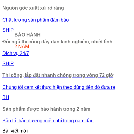
Nguồn gốc xuất xứ rõ ràng
Chất lượng sản phẩm đảm bảo
SHIP
BẢO HÀNH
Đội ngũ thi công dày dạn kinh nghiệm, nhiệt tình
2 NĂM
Dịch vụ 24/7
SHIP
Thi công, lắp đặt nhanh chóng trong vòng 72 giờ
Chúng tôi cam kết thực hiện theo đúng tiến độ đưa ra
BH
Sản phẩm được bảo hành trong 2 năm
Bảo trì, bảo dưỡng miễn phí trong năm đầu
Bài viết mới