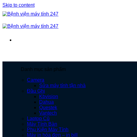
Skip to content
Danh mục sản phẩm
Camera
Sửa máy tính tận nhà
Đầu Ghi
Kbvision
Dahua
Questek
Vantech
Laptop Cũ
Máy Tính Bàn
Phụ Kiện Máy Tính
Máy in hóa đơn – in bill