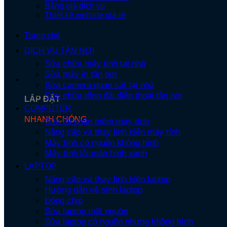
Bảng giá dịch vụ
Thiết kế website giá rẻ
Trang chủ
DỊCH VỤ TẬN NƠI
Sửa chữa máy tính tại nhà
Sửa máy in tận nơi
Sửa camera quan sát tại nhà
Sửa chữa tổng đài điện thoại tận nơi
LẮP ĐẶT
COMPUTER
NHANH CHÓNG
Sửa lỗi phần mềm máy tính
Nâng cấp và thay linh kiện máy tính
Máy tính có nguồn không hình
Máy tính lỗi màn hình xanh
LAPTOP
Nâng cấp và thay linh kiện laptop
Hướng dẫn vệ sinh laptop
Đóng chip
Sửa laptop mất nguồn
Sửa laptop có nguồn nhưng không hình