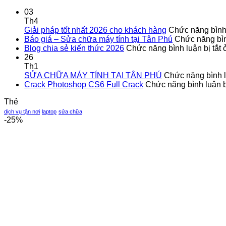
03
Th4
Giải pháp tốt nhất 2026 cho khách hàng
Chức năng bình 
Báo giá – Sửa chữa máy tính tại Tân Phú
Chức năng bình
Blog chia sẻ kiến thức 2026
Chức năng bình luận bị tắt
ở
26
Th1
SỬA CHỮA MÁY TÍNH TẠI TÂN PHÚ
Chức năng bình lu
Crack Photoshop CS6 Full Crack
Chức năng bình luận bị
Thẻ
dịch vụ tận nơi
laptop
sửa chữa
-25%