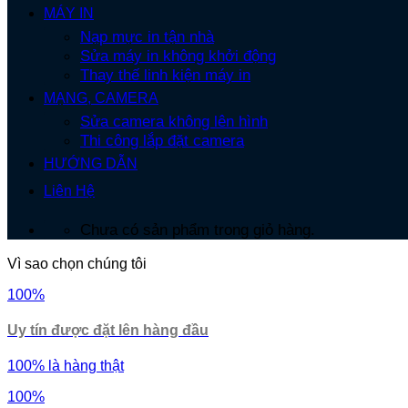
MÁY IN
Nạp mực in tận nhà
Sửa máy in không khởi động
Thay thế linh kiện máy in
MẠNG, CAMERA
Sửa camera không lên hình
Thi công lắp đặt camera
HƯỚNG DẪN
Liên Hệ
Chưa có sản phẩm trong giỏ hàng.
Vì sao chọn chúng tôi
100%
Uy tín được đặt lên hàng đầu
100% là hàng thật
100%