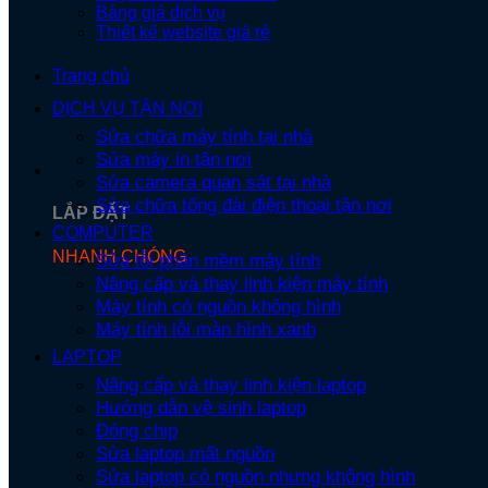
Bảng giá dịch vụ
Thiết kế website giá rẻ
Trang chủ
DỊCH VỤ TẬN NƠI
Sửa chữa máy tính tại nhà
Sửa máy in tận nơi
Sửa camera quan sát tại nhà
Sửa chữa tổng đài điện thoại tận nơi
LẮP ĐẶT
COMPUTER
NHANH CHÓNG
Sửa lỗi phần mềm máy tính
Nâng cấp và thay linh kiện máy tính
Máy tính có nguồn không hình
Máy tính lỗi màn hình xanh
LAPTOP
Nâng cấp và thay linh kiện laptop
Hướng dẫn vệ sinh laptop
Đóng chip
Sửa laptop mất nguồn
Sửa laptop có nguồn nhưng không hình