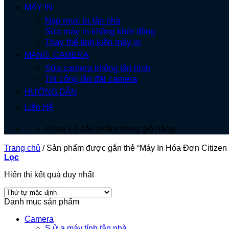
MÁY IN
Nạp mực in tận nhà
Sửa máy in không khởi động
Thay thế linh kiện máy in
MẠNG, CAMERA
Sửa camera không lên hình
Thi công lắp đặt camera
HƯỚNG DẪN
Liên Hệ
Chưa có sản phẩm trong giỏ hàng.
Trang chủ
/
Sản phẩm được gắn thẻ “Máy In Hóa Đơn Citizen
Lọc
Hiển thị kết quả duy nhất
Danh mục sản phẩm
Camera
S.ử.a máy tính tận nhà