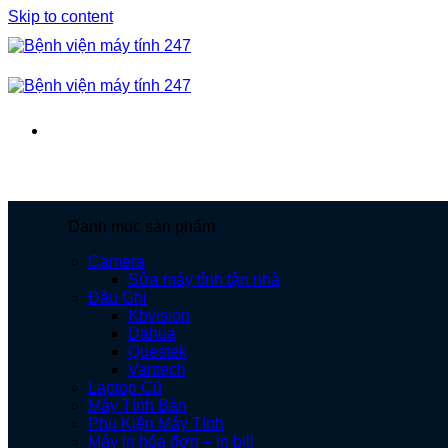
Skip to content
Danh mục sản phẩm
Camera
Sửa máy tính tận nhà
Đầu Ghi
Kbvision
Dahua
Questek
Vantech
Laptop Cũ
Máy Tính Bàn
Phụ Kiện Máy Tính
Máy in hóa đơn – in bill