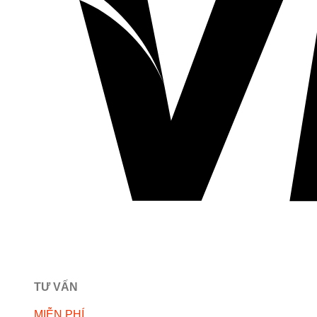
TƯ VẤN
MIỄN PHÍ