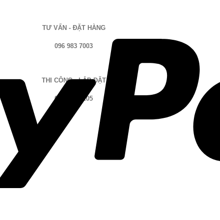
TƯ VẤN - ĐẶT HÀNG
096 983 7003
THI CÔNG - LẮP ĐẶT
0906 670 205