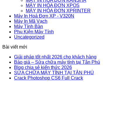
MÁY IN HÓA ĐƠN KANSHA
MÁY IN HÓA ĐƠN XPOS
MÁY IN HÓA ĐƠN XPRINTER
Máy In Hoá Đơn XP - V320N
Máy In Mã Vạch
Máy Tính Bàn
Phụ Kiện Máy Tính
Uncategorized
Bài viết mới
Giải pháp tốt nhất 2026 cho khách hàng
Báo giá – Sửa chữa máy tính tại Tân Phú
Blog chia sẻ kiến thức 2026
SỬA CHỮA MÁY TÍNH TẠI TÂN PHÚ
Crack Photoshop CS6 Full Crack