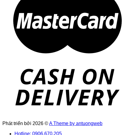
Phát triển bởi 2026 ©
A Theme by antuongweb
Hotline: 0906.670.205