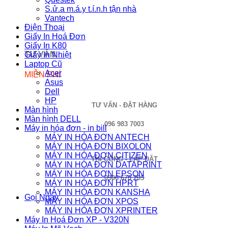
S.ử.a m.á.y t.í.n.h tận nhà
Vantech
Điện Thoại
Giấy In Hoá Đơn
Giấy In K80
TƯ VẤN
Giấy In Nhiệt
Laptop Cũ
Acer
MIỄN PHÍ
Asus
Dell
HP
TƯ VẤN - ĐẶT HÀNG
Màn hình
Màn hình DELL
096 983 7003
Máy in hóa đơn - in bill
MÁY IN HÓA ĐƠN ANTECH
MÁY IN HÓA ĐƠN BIXOLON
MÁY IN HÓA ĐƠN CITIZEN
THI CÔNG - LẮP ĐẶT
MÁY IN HÓA ĐƠN DATAPRINT
MÁY IN HÓA ĐƠN EPSON
0906 670 205
MÁY IN HÓA ĐƠN HPRT
MÁY IN HÓA ĐƠN KANSHA
Gọi Ngay
MÁY IN HÓA ĐƠN XPOS
MÁY IN HÓA ĐƠN XPRINTER
Máy In Hoá Đơn XP - V320N