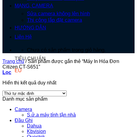
MẠNG, CAMERA
Sửa camera không lên hình
Thi công lắp đặt camera
HƯỚNG DẪN
Liên Hệ
Chưa có sản phẩm trong giỏ hàng.
TIÊU CHUẨN
Trang chủ
/
Sản phẩm được gắn thẻ “Máy In Hóa Đơn
Citizen CT-S651”
EU
Lọc
Hiển thị kết quả duy nhất
Danh mục sản phẩm
Camera
S.ử.a máy tính tận nhà
Đầu Ghi
Dahua
Kbvision
Questek