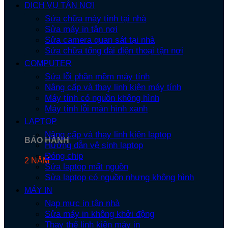
DỊCH VỤ TẬN NƠI
Sửa chữa máy tính tại nhà
Sửa máy in tận nơi
Sửa camera quan sát tại nhà
Sửa chữa tổng đài điện thoại tận nơi
COMPUTER
Sửa lỗi phần mềm máy tính
Nâng cấp và thay linh kiện máy tính
Máy tính có nguồn không hình
Máy tính lỗi màn hình xanh
LAPTOP
Nâng cấp và thay linh kiện laptop
BẢO HÀNH
Hướng dẫn vệ sinh laptop
Đóng chip
2 NĂM
Sửa laptop mất nguồn
Sửa laptop có nguồn nhưng không hình
MÁY IN
Nạp mực in tận nhà
Sửa máy in không khởi động
Thay thế linh kiện máy in