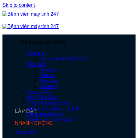
Skip to content
Danh mục sản phẩm
Camera
Sửa máy tính tận nhà
Đầu Ghi
Kbvision
Dahua
Questek
Vantech
Laptop Cũ
Máy Tính Bàn
Phụ Kiện Máy Tính
Máy in hóa đơn – in bill
LẮP ĐẶT
Bảng giá dịch vụ
Thiết kế website giá rẻ
NHANH CHÓNG
Trang chủ