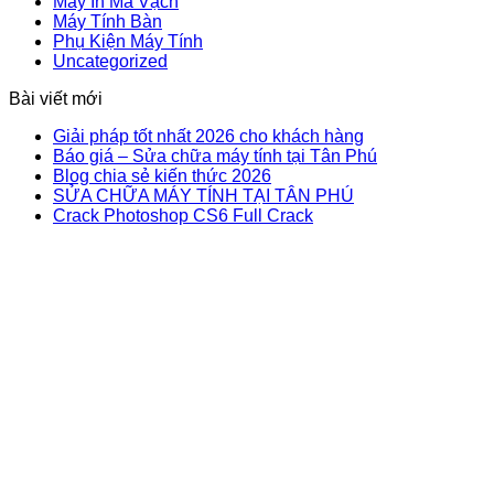
Máy In Mã Vạch
Máy Tính Bàn
Phụ Kiện Máy Tính
Uncategorized
Bài viết mới
Giải pháp tốt nhất 2026 cho khách hàng
Báo giá – Sửa chữa máy tính tại Tân Phú
Blog chia sẻ kiến thức 2026
SỬA CHỮA MÁY TÍNH TẠI TÂN PHÚ
Crack Photoshop CS6 Full Crack