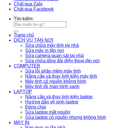
Chát qua Zalo
Chát qua Facebook
Tìm kiếm:
Trang chủ
DỊCH VỤ TẬN NƠI
Sửa chữa máy tính tại nhà
Sửa máy in tận nơi
Sửa camera quan sát tại nhà
Sửa chữa tổng đài điện thoại tận nơi
COMPUTER
Sửa lỗi phần mềm máy tính
Nâng cấp và thay linh kiện máy tính
Máy tính có nguồn không hình
Máy tính lỗi màn hình xanh
LAPTOP
Nâng cấp và thay linh kiện laptop
Hướng dẫn vệ sinh laptop
Đóng chip
Sửa laptop mất nguồn
Sửa laptop có nguồn nhưng không hình
MÁY IN
Nạp mực in tận nhà