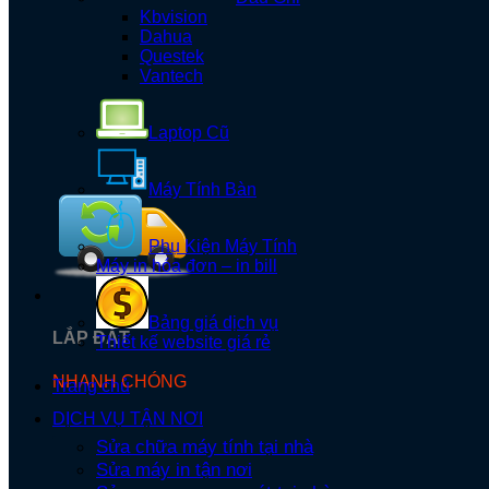
Kbvision
Dahua
Questek
Vantech
Laptop Cũ
Máy Tính Bàn
Phụ Kiện Máy Tính
Máy in hóa đơn – in bill
Bảng giá dịch vụ
LẮP ĐẶT
Thiết kế website giá rẻ
NHANH CHÓNG
Trang chủ
DỊCH VỤ TẬN NƠI
Sửa chữa máy tính tại nhà
Sửa máy in tận nơi