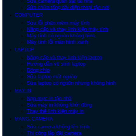
Sửa camera quan sát tại nhà
Sửa chữa tổng đài điện thoại tận nơi
COMPUTER
Sửa lỗi phần mềm máy tính
Nâng cấp và thay linh kiện máy tính
Máy tính có nguồn không hình
Máy tính lỗi màn hình xanh
LAPTOP
Nâng cấp và thay linh kiện laptop
Hướng dẫn vệ sinh laptop
Đóng chip
Sửa laptop mất nguồn
Sửa laptop có nguồn nhưng không hình
MÁY IN
Nạp mực in tận nhà
Sửa máy in không khởi động
Thay thế linh kiện máy in
MẠNG, CAMERA
Sửa camera không lên hình
Thi công lắp đặt camera