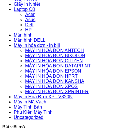
Giấy In Nhiệt
Laptop Cũ
Acer
Asus
Dell
HP
Màn hình
Màn hình DELL
Máy in hóa đơn - in bill
MÁY IN HÓA ĐƠN ANTECH
MÁY IN HÓA ĐƠN BIXOLON
MÁY IN HÓA ĐƠN CITIZEN
MÁY IN HÓA ĐƠN DATAPRINT
MÁY IN HÓA ĐƠN EPSON
MÁY IN HÓA ĐƠN HPRT
MÁY IN HÓA ĐƠN KANSHA
MÁY IN HÓA ĐƠN XPOS
MÁY IN HÓA ĐƠN XPRINTER
Máy In Hoá Đơn XP - V320N
Máy In Mã Vạch
Máy Tính Bàn
Phụ Kiện Máy Tính
Uncategorized
Bài viết mới