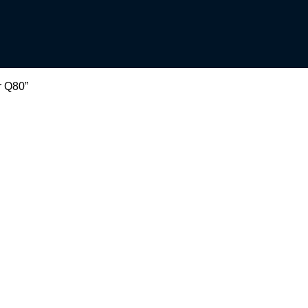
r Q80”