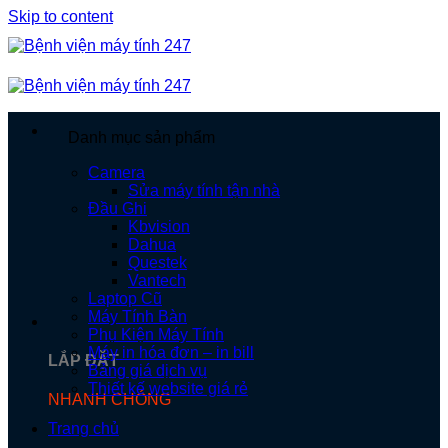
Skip to content
Danh mục sản phẩm
Camera
Sửa máy tính tận nhà
Đầu Ghi
Kbvision
Dahua
Questek
Vantech
Laptop Cũ
Máy Tính Bàn
Phụ Kiện Máy Tính
Máy in hóa đơn – in bill
LẮP ĐẶT
Bảng giá dịch vụ
Thiết kế website giá rẻ
NHANH CHÓNG
Trang chủ