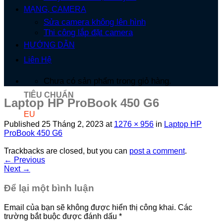
MẠNG, CAMERA
Sửa camera không lên hình
Thi công lắp đặt camera
HƯỚNG DẪN
Liên Hệ
Chưa có sản phẩm trong giỏ hàng.
TIÊU CHUẨN
Laptop HP ProBook 450 G6
EU
Published
25 Tháng 2, 2023
at
1276 × 956
in
Laptop HP
ProBook 450 G6
Trackbacks are closed, but you can
post a comment
.
←
Previous
Next
→
Để lại một bình luận
Email của bạn sẽ không được hiển thị công khai.
Các
trường bắt buộc được đánh dấu
*