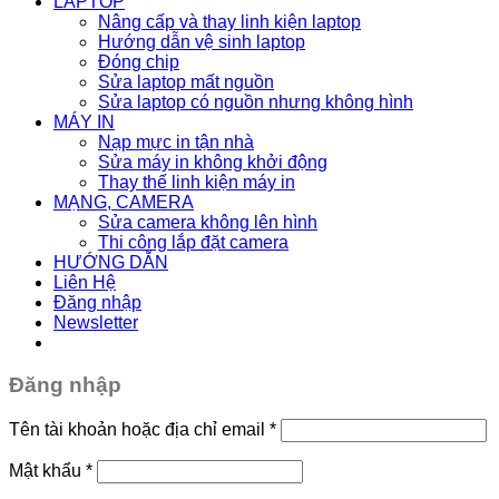
LAPTOP
Nâng cấp và thay linh kiện laptop
Hướng dẫn vệ sinh laptop
Đóng chip
Sửa laptop mất nguồn
Sửa laptop có nguồn nhưng không hình
MÁY IN
Nạp mực in tận nhà
Sửa máy in không khởi động
Thay thế linh kiện máy in
MẠNG, CAMERA
Sửa camera không lên hình
Thi công lắp đặt camera
HƯỚNG DẪN
Liên Hệ
Đăng nhập
Newsletter
Đăng nhập
Tên tài khoản hoặc địa chỉ email
*
Mật khẩu
*