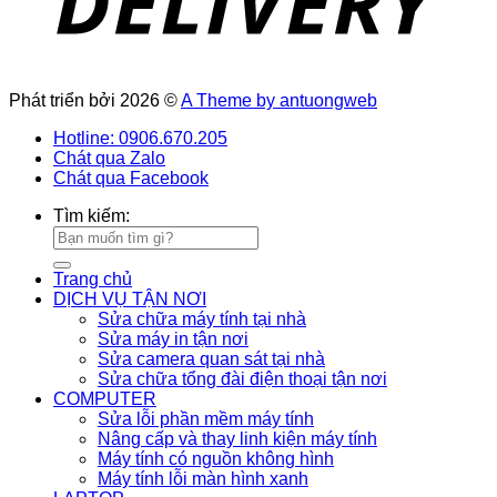
Phát triển bởi 2026 ©
A Theme by antuongweb
Hotline: 0906.670.205
Chát qua Zalo
Chát qua Facebook
Tìm kiếm:
Trang chủ
DỊCH VỤ TẬN NƠI
Sửa chữa máy tính tại nhà
Sửa máy in tận nơi
Sửa camera quan sát tại nhà
Sửa chữa tổng đài điện thoại tận nơi
COMPUTER
Sửa lỗi phần mềm máy tính
Nâng cấp và thay linh kiện máy tính
Máy tính có nguồn không hình
Máy tính lỗi màn hình xanh