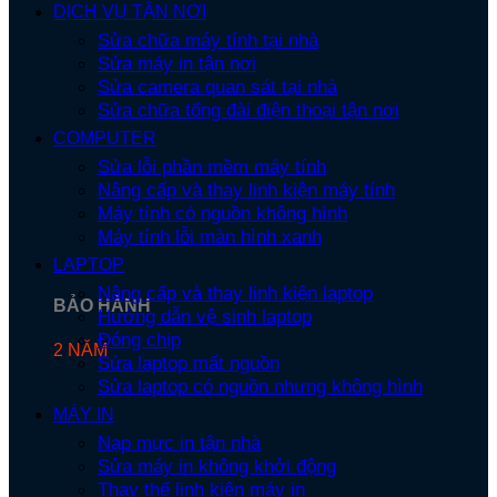
DỊCH VỤ TẬN NƠI
Sửa chữa máy tính tại nhà
Sửa máy in tận nơi
Sửa camera quan sát tại nhà
Sửa chữa tổng đài điện thoại tận nơi
COMPUTER
Sửa lỗi phần mềm máy tính
Nâng cấp và thay linh kiện máy tính
Máy tính có nguồn không hình
Máy tính lỗi màn hình xanh
LAPTOP
Nâng cấp và thay linh kiện laptop
BẢO HÀNH
Hướng dẫn vệ sinh laptop
Đóng chip
2 NĂM
Sửa laptop mất nguồn
Sửa laptop có nguồn nhưng không hình
MÁY IN
Nạp mực in tận nhà
Sửa máy in không khởi động
Thay thế linh kiện máy in