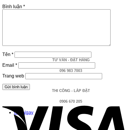
Bình luận
*
TƯ VẤN
MIỄN PHÍ
Tên
*
TƯ VẤN - ĐẶT HÀNG
Email
*
096 983 7003
Trang web
THI CÔNG - LẮP ĐẶT
0906 670 205
Gọi Ngay