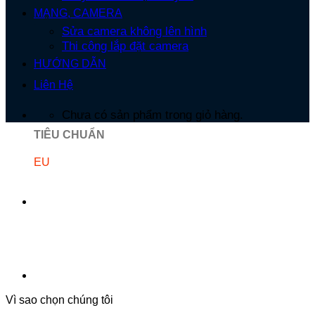
MẠNG, CAMERA
Sửa camera không lên hình
Thi công lắp đặt camera
HƯỚNG DẪN
Liên Hệ
Chưa có sản phẩm trong giỏ hàng.
TIÊU CHUẨN
EU
Vì sao chọn chúng tôi