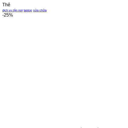
Thẻ
dịch vụ tận nơi
laptop
sửa chữa
-25%