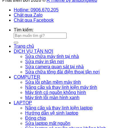
Phát triển bởi 2026 ©
A Theme by antuongweb
Hotline: 0906.670.205
Chát qua Zalo
Chát qua Facebook
Tìm kiếm:
Trang chủ
DỊCH VỤ TẬN NƠI
Sửa chữa máy tính tại nhà
Sửa máy in tận nơi
Sửa camera quan sát tại nhà
Sửa chữa tổng đài điện thoại tận nơi
COMPUTER
Sửa lỗi phần mềm máy tính
Nâng cấp và thay linh kiện máy tính
Máy tính có nguồn không hình
Máy tính lỗi màn hình xanh
LAPTOP
Nâng cấp và thay linh kiện laptop
Hướng dẫn vệ sinh laptop
Đóng chip
Sửa laptop mất nguồn