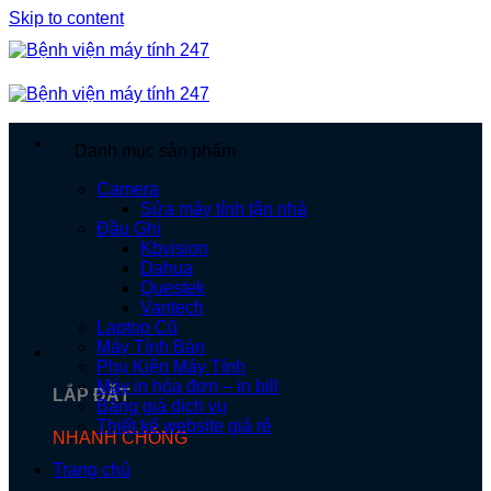
Skip to content
Danh mục sản phẩm
Camera
Sửa máy tính tận nhà
Đầu Ghi
Kbvision
Dahua
Questek
Vantech
Laptop Cũ
Máy Tính Bàn
Phụ Kiện Máy Tính
Máy in hóa đơn – in bill
LẮP ĐẶT
Bảng giá dịch vụ
Thiết kế website giá rẻ
NHANH CHÓNG
Trang chủ