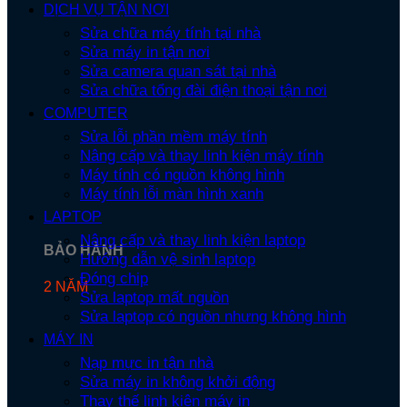
DỊCH VỤ TẬN NƠI
Sửa chữa máy tính tại nhà
Sửa máy in tận nơi
Sửa camera quan sát tại nhà
Sửa chữa tổng đài điện thoại tận nơi
COMPUTER
Sửa lỗi phần mềm máy tính
Nâng cấp và thay linh kiện máy tính
Máy tính có nguồn không hình
Máy tính lỗi màn hình xanh
LAPTOP
Nâng cấp và thay linh kiện laptop
BẢO HÀNH
Hướng dẫn vệ sinh laptop
Đóng chip
2 NĂM
Sửa laptop mất nguồn
Sửa laptop có nguồn nhưng không hình
MÁY IN
Nạp mực in tận nhà
Sửa máy in không khởi động
Thay thế linh kiện máy in