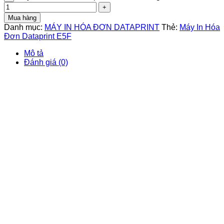
Mua hàng
Danh mục:
MÁY IN HÓA ĐƠN DATAPRINT
Thẻ:
Máy In Hóa
Đơn Dataprint E5F
Mô tả
Đánh giá (0)