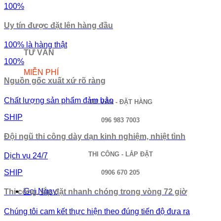
100%
Uy tín được đặt lên hàng đầu
100% là hàng thật
TƯ VẤN
100%
MIỄN PHÍ
Nguồn gốc xuất xứ rõ ràng
Chất lượng sản phẩm đảm bảo
TƯ VẤN - ĐẶT HÀNG
SHIP
096 983 7003
Đội ngũ thi công dày dạn kinh nghiệm, nhiệt tình
THI CÔNG - LẮP ĐẶT
Dịch vụ 24/7
SHIP
0906 670 205
Gọi Ngay
Thi công, lắp đặt nhanh chóng trong vòng 72 giờ
Chúng tôi cam kết thực hiện theo đúng tiến độ đưa ra